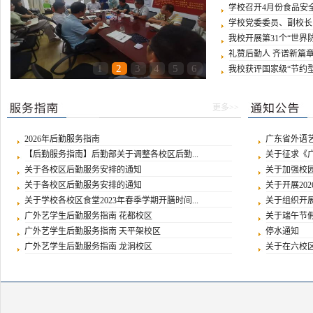
学校召开4月份食品安
学校党委委员、副校长张
我校开展第31个“世界防
礼赞后勤人 齐谱新篇章—
1
2
3
4
5
6
我校获评国家级“节约
更多>>
2026年后勤服务指南
广东省外语艺
【后勤服务指南】后勤部关于调整各校区后勤...
关于征求《广
关于各校区后勤服务安排的通知
关于加强校园
关于各校区后勤服务安排的通知
关于开展20
关于学校各校区食堂2023年春季学期开膳时间...
关于组织开展
广外艺学生后勤服务指南 花都校区
关于端午节
广外艺学生后勤服务指南 天平架校区
停水通知
广外艺学生后勤服务指南 龙洞校区
关于在六校